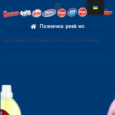
Позначка:
peak wc
Зараз немає опублікованих записів з цією позначкою.